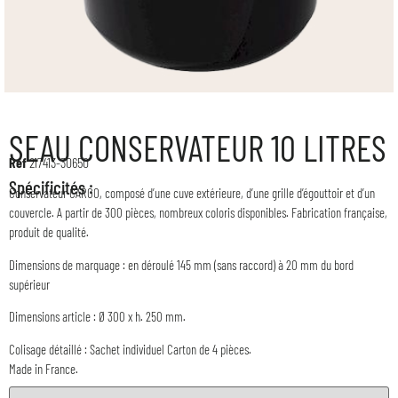
SEAU CONSERVATEUR 10 LITRES
Réf
217413-30650
Spécificités :
Conservateur CARGO, composé d’une cuve extérieure, d’une grille d’égouttoir et d’un
couvercle. A partir de 300 pièces, nombreux coloris disponibles. Fabrication française,
produit de qualité.
Dimensions de marquage : en déroulé 145 mm (sans raccord) à 20 mm du bord
supérieur
Dimensions article : Ø 300 x h. 250 mm.
Colisage détaillé : Sachet individuel Carton de 4 pièces.
Made in France.