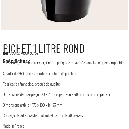
PICHET 1 LITRE ROND
Réf
BOUR217400-30752
Spécificités :
Pichet OVA, large bec verseur, finition poliglace et satinée sous la poignée, empilable.
A partir de 250 pièces, nombreux coloris disponibles.
Fabrication française, produit de qualité.
Dimensions de marquage : 70 x 70 mm par face à 40 mm du bord supérieur
Dimensions article : 170 x 100 x h. 173 mm
Colisage détaillé : sachet individuel carton de 30 pièces.
Made in France.