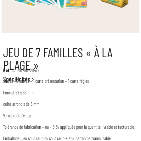
JEU DE 7 FAMILLES « À LA
PLAGE »
Réf
CAL648298-28472
Spécificités :
Jeu de 42 cartes + 1 carte présentation + 1 carte règles
Format 58 x 88 mm
coins arrondis de 5 mm
Vernis recto/verso
Tolérance de fabrication + ou – 5 % appliquée pour la quantité livrable et facturable.
Emballage : jeu sous cello ou sous cello + étui carton personnalisable