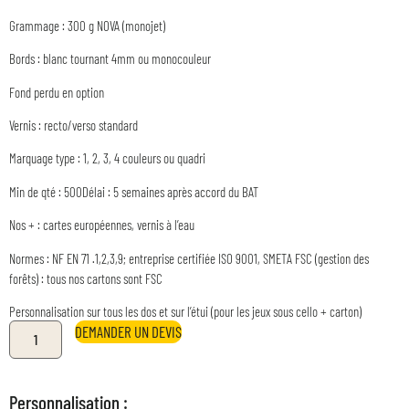
Grammage : 300 g NOVA (monojet)
Bords : blanc tournant 4mm ou monocouleur
Fond perdu en option
Vernis : recto/verso standard
Marquage type : 1, 2, 3, 4 couleurs ou quadri
Min de qté : 500Délai : 5 semaines après accord du BAT
Nos + : cartes européennes, vernis à l’eau
Normes : NF EN 71 .1,2,3,9; entreprise certifiée ISO 9001, SMETA FSC (gestion des
forêts) : tous nos cartons sont FSC
Personnalisation sur tous les dos et sur l’étui (pour les jeux sous cello + carton)
DEMANDER UN DEVIS
Personnalisation :