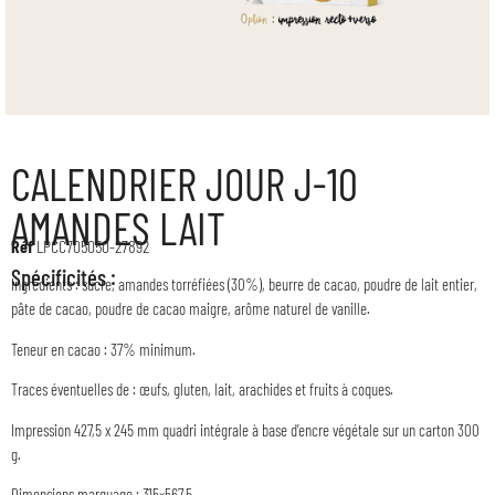
CALENDRIER JOUR J-10
AMANDES LAIT
Réf
LPCC705050-27892
Spécificités :
Ingrédients : sucre, amandes torréfiées (30%), beurre de cacao, poudre de lait entier,
pâte de cacao, poudre de cacao maigre, arôme naturel de vanille.
Teneur en cacao : 37% minimum.
Traces éventuelles de : œufs, gluten, lait, arachides et fruits à coques.
Impression 427,5 x 245 mm quadri intégrale à base d’encre végétale sur un carton 300
g.
Dimensions marquage : 315×567,5.