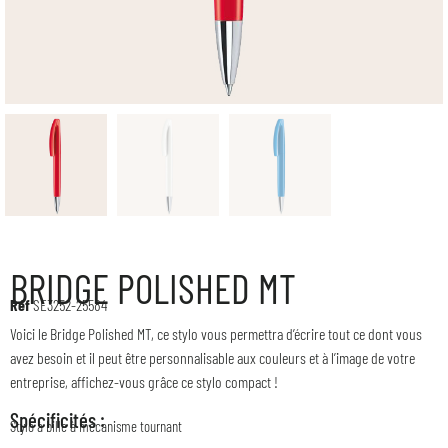
BRIDGE POLISHED MT
Réf
SE3252-25584
Voici le Bridge Polished MT, ce stylo vous permettra d’écrire tout ce dont vous
avez besoin et il peut être personnalisable aux couleurs et à l’image de votre
entreprise, affichez-vous grâce ce stylo compact !
Spécificités :
Stylo à bille à mécanisme tournant